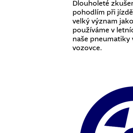
Dlouholeté zkušen
pohodlím při jízd
velký význam jako
používáme v letní
naše pneumatiky vy
vozovce.