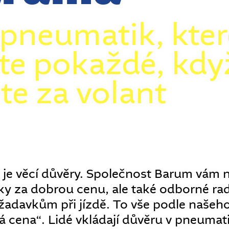
 pneumatik, kter
te pokaždé, kdy
te za volant
e věcí důvěry. Společnost Barum vám n
 za dobrou cenu, ale také odborné rad
adavkům při jízdě. To vše podle našeh
 cena“. Lidé vkládají důvěru v pneumati