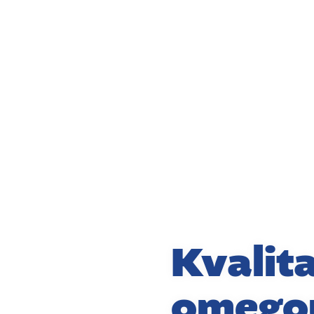
Kvalita
omego