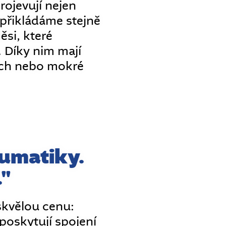
ojevují nejen
 přikládáme stejně
ěsi, které
 Díky nim mají
cích nebo mokré
umatiky.
."
skvělou cenu:
oskytují spojení