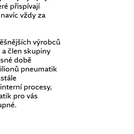
ré přispívají
a navíc vždy za
pěšnějších výrobců
 a člen skupiny
asné době
ilionů pneumatik
stále
nterní procesy,
tik pro vás
upné.