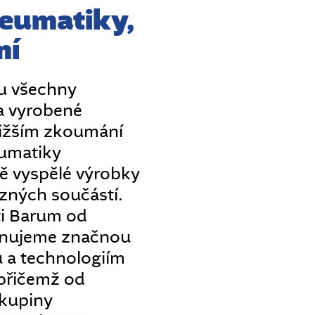
eumatiky,
mí
ou všechny
a vyrobené
bližším zkoumání
eumatiky
ě vyspělé výrobky
zných součástí.
ti Barum od
ěnujeme značnou
 a technologiím
přičemž od
skupiny