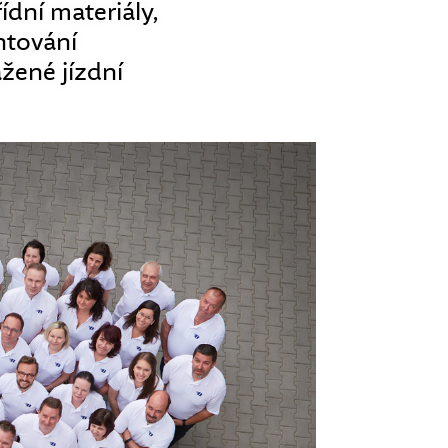
ídní materiály,
ntování
žené jízdní