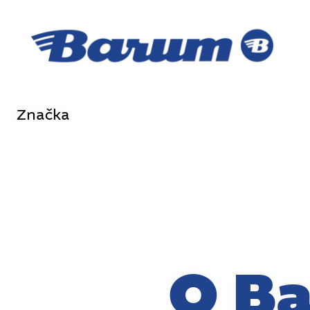
Značka
O B