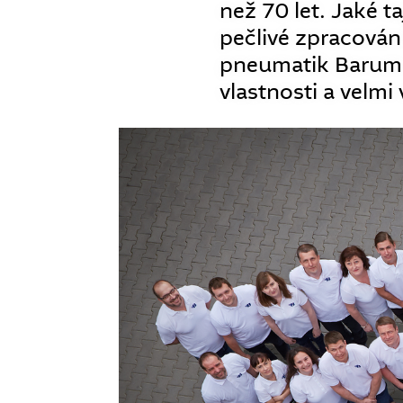
než 70 let. Jaké t
pečlivé zpracová
pneumatik Barum n
vlastnosti a velm