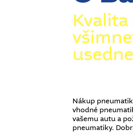
Kvalita
všimne
usedne
Nákup pneumatik j
vhodné pneumatiky
vašemu autu a pož
pneumatiky. Dobrá