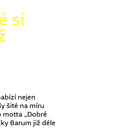
é si
ž
abízí nejen
y šité na míru
o motta „Dobré
ky Barum již déle