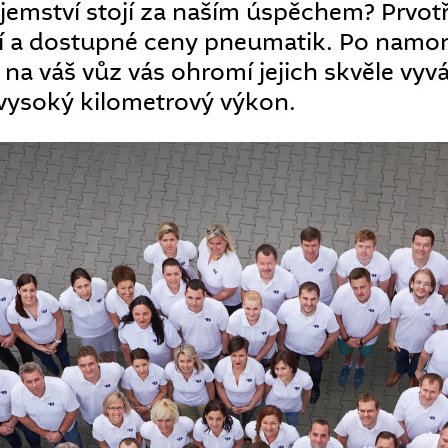
ajemství stojí za naším úspěchem? Prvotř
ní a dostupné ceny pneumatik. Po namo
a váš vůz vás ohromí jejich skvěle vyvá
i vysoký kilometrový výkon.