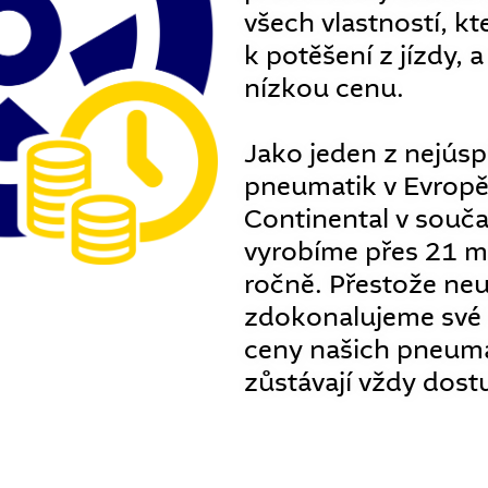
všech vlastností, kte
k potěšení z jízdy, 
nízkou cenu.
Jako jeden z nejús
pneumatik v Evropě
Continental v souč
vyrobíme přes 21 m
ročně. Přestože neu
zdokonalujeme své i
ceny našich pneuma
zůstávají vždy dost