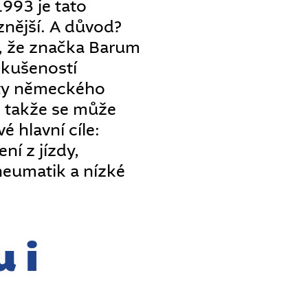
1993 je tato
znější. A důvod?
, že značka Barum
zkušeností
ty německého
 takže se může
é hlavní cíle:
ní z jízdy,
pneumatik a nízké
u i