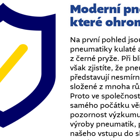
Moderní pn
které ohro
Na první pohled js
pneumatiky kulaté 
z černé pryže. Při 
však zjistíte, že pn
představují nesmírn
složené z mnoha rů
Proto ve společnos
samého počátku v
pozornost výzkumu
výroby pneumatik, 
našeho vstupu do 