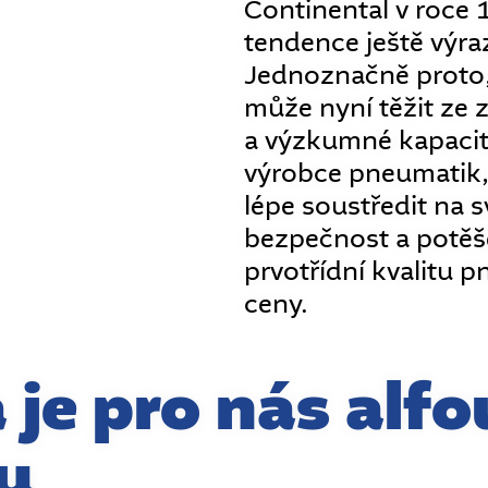
Continental v roce 
tendence ještě výra
Jednoznačně proto
může nyní těžit ze 
a výzkumné kapaci
výrobce pneumatik,
lépe soustředit na sv
bezpečnost a potěše
prvotřídní kvalitu 
ceny.
 je pro nás alfo
u