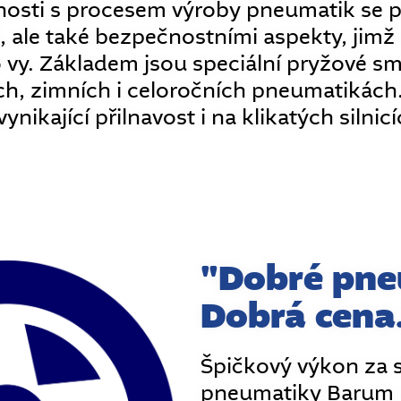
osti s procesem výroby pneumatik se pr
ě, ale také bezpečnostními aspekty, jimž
 vy. Základem jsou speciální pryžové sm
ch, zimních i celoročních pneumatikách.
nikající přilnavost i na klikatých silni
"Dobré pne
Dobrá cena
Špičkový výkon za 
pneumatiky Barum p