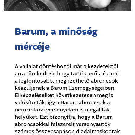
Barum, a minőség
mércéje
A vállalat döntéshozói már a kezdetektől
arra törekedtek, hogy tartós, erős, és ami
a legfontosabb, megfizethető abroncsok
készüljenek a Barum üzemegységeiben.
Elképzeléseiket következetesen meg is
valósították, így a Barum abroncsok a
nemzetközi versenyeken is megállták
helyüket. Ezt bizonyítja, hogy a Barum
abroncsokkal felszerelt versenyautók
számos összecsapáson diadalmaskodtak