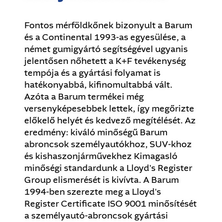
Fontos mérföldkőnek bizonyult a Barum
és a Continental 1993-as egyesülése, a
német gumigyártó segítségével ugyanis
jelentősen nőhetett a K+F tevékenység
tempója és a gyártási folyamat is
hatékonyabbá, kifinomultabbá vált.
Azóta a Barum termékei még
versenyképesebbek lettek, így megőrizte
előkelő helyét és kedvező megítélését. Az
eredmény: kiváló minőségű Barum
abroncsok személyautókhoz, SUV-khoz
és kishaszonjárművekhez Kimagasló
minőségi standardunk a Lloyd's Register
Group elismerését is kivívta. A Barum
1994-ben szerezte meg a Lloyd's
Register Certificate ISO 9001 minősítését
a személyautó-abroncsok gyártási