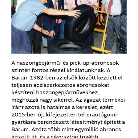
A haszongépjármű- és pick-up-abroncsok
szintén fontos részei kínálatunknak. A
Barum 1982-ben az elsők között kezdett el
teljesen acélszerkezetes abroncsokat
készíteni haszongépjárművekhez,
méghozzá nagy sikerrel. Az ágazat termékei
iránt azóta is hatalmas a kereslet, ezért
2015-ben új, kifejezetten teherautógumi-
gyártásra berendezett létesítményt épített a
Barum. Azóta több mint egymillió abroncs
készült itt, és a sikersztori tovább