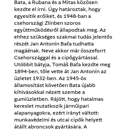
Bata, a Rubana és a Mitas közösen
kezdte el írni. Úgy határoztak, hogy
egyesítik erőiket, és 1948-ban a
csehországi Zlínben szoros
együttműködésről állapodtak meg. Az
ehhez szükséges szakmai tudás jelentős
részét Jan Antonín Baťa tudhatta
magáénak. Neve akkor már összeforrt
Csehországgal és a cipőgyártással.
Utóbbit bátyja, Tomáš Baťa kezdte meg
1894-ben, tőle vette át Jan Antonín az
üzletet 1932-ben. Az 1945-ös
államosítást követően Bata újabb
kihívásokkal nézett szembe a
gumiüzletben. Rájött, hogy hatalmas
kereslet mutatkozik járműipari
alapanyagokra, ezért irányt váltott:
munkavédelmi és utcai cipők helyett
átállt abroncsok gyártására. A