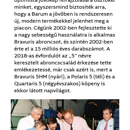
optimista jövőkép felrajzolására ösztökél
minket, egyszersmind biztosíték arra,
hogy a Barum a jövőben is rendszeresen
új, modern termékekkel jelenhet meg a
piacon. Cégünk 2002-ben fejlesztette ki
a nagy sebességű használatra is alkalmas
Bravuris abroncsot, és szintén 2002-ben
érte el a 15 milliós éves darabszámot. A
2018-as évfordulót az „5” névre
keresztelt abroncscsalád érkezése tette
emlékezetessé, már csak azért is, mert a
Bravuris 5HM (nyári), a Polaris 5 (téli) és a
Quartaris 5 (négyévszakos) köpeny is
ekkor látott napvilágot.