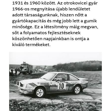
1931 és 1960 között. Az otrokovicei gyár
1966-os megnyitása újabb lendületet
adott társaságunknak, hiszen nőtt a
gyártókapacitás és még jobb lett a gumik
minősége. Ez a létesítmény máig megvan,
sőt a folyamatos fejlesztéseknek
köszönhetően napjainkban is ontja a
kiváló termékeket.