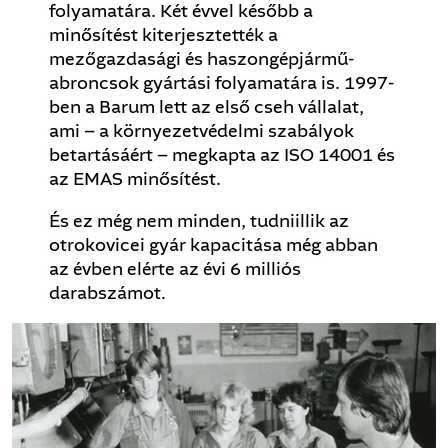
folyamatára. Két évvel később a
minősítést kiterjesztették a
mezőgazdasági és haszongépjármű-
abroncsok gyártási folyamatára is. 1997-
ben a Barum lett az első cseh vállalat,
ami – a környezetvédelmi szabályok
betartásáért – megkapta az ISO 14001 és
az EMAS minősítést.
És ez még nem minden, tudniillik az
otrokovicei gyár kapacitása még abban
az évben elérte az évi 6 milliós
darabszámot.