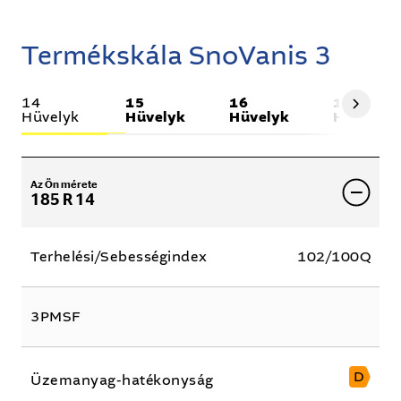
Termékskála SnoVanis 3
14
15
16
17
Hüvelyk
Hüvelyk
Hüvelyk
Hüvelyk
Az Ön mérete
185 R 14
Terhelési/Sebességindex
102/100Q
3PMSF
D
Üzemanyag-hatékonyság