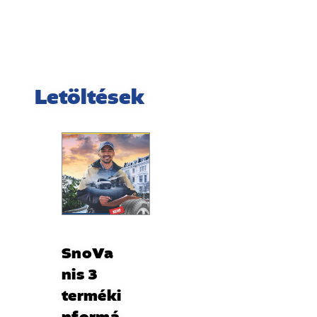
Letöltések
SnoVa
nis 3
terméki