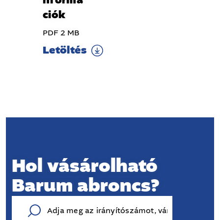
nformá
ciók
PDF 2 MB
Letöltés
Hol vásárolható
Barum abroncs?