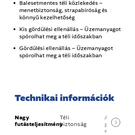
Balesetmentes téli közlekedés –
menetbiztonság, strapabíróság és
könnyű kezelhetőség
Kis gördülési ellenállás – Üzemanyagot
spórolhat meg a téli időszakban
Gördülési ellenállás – Üzemanyagot
spórolhat meg a téli időszakban
Technikai információk
Nagy
Téli
Alacsony
futásteljesítmény
biztonság
gördülési
ellenállás