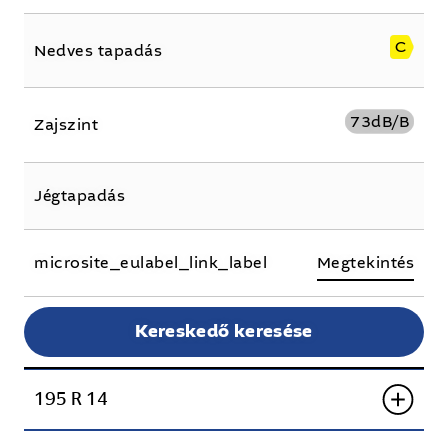
C
Nedves tapadás
73
dB/B
Zajszint
Jégtapadás
microsite_eulabel_link_label
Megtekintés
Kereskedő keresése
195 R 14