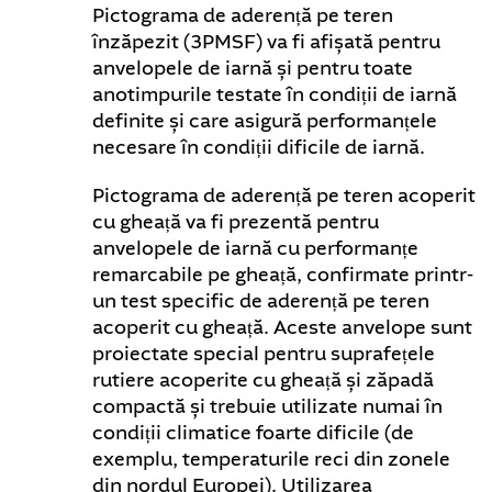
Pictograma de aderență pe teren
înzăpezit (3PMSF) va fi afișată pentru
anvelopele de iarnă și pentru toate
anotimpurile testate în condiții de iarnă
definite și care asigură performanțele
necesare în condiții dificile de iarnă.
Pictograma de aderență pe teren acoperit
cu gheață va fi prezentă pentru
anvelopele de iarnă cu performanțe
remarcabile pe gheață, confirmate printr-
un test specific de aderență pe teren
acoperit cu gheață. Aceste anvelope sunt
proiectate special pentru suprafețele
rutiere acoperite cu gheață și zăpadă
compactă și trebuie utilizate numai în
condiții climatice foarte dificile (de
exemplu, temperaturile reci din zonele
din nordul Europei). Utilizarea