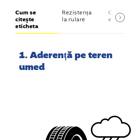
Cum se
Rezistența
Conducere
citește
la rulare
eficientă
eticheta
1. Aderență pe teren
umed