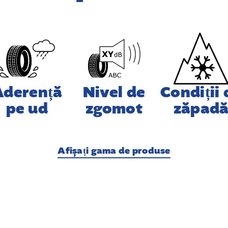
Aderență
Nivel de
Condiții 
pe ud
zgomot
zăpad
Afișați gama de produse