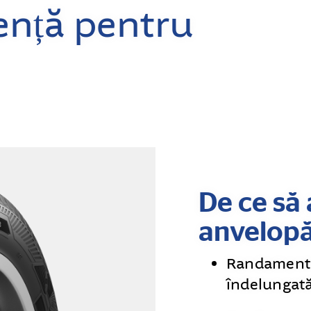
iență pentru
De ce să 
anvelop
Randament 
îndelungată