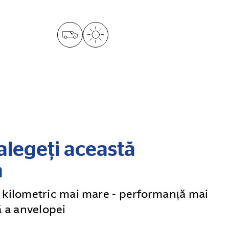
alegeți această
ă
kilometric mai mare - performanță mai
 a anvelopei