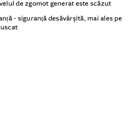
ivelul de zgomot generat este scăzut
anță - siguranță desăvârșită, mai ales pe
 uscat