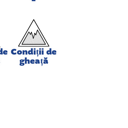
de
Condiții de
ă
gheață