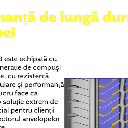
anță de lungă dur
pei
3 este echipată cu
nerație de compuși
re, cu rezistență
rulare și performanță
lucru face ca
o soluție extrem de
ial pentru clienții
ectorul anvelopelor
e.