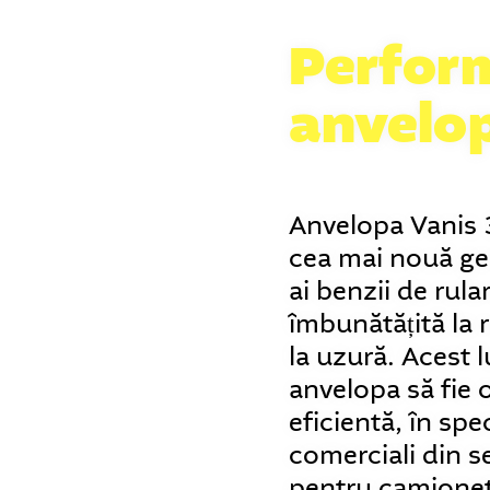
Perform
anvelo
Anvelopa Vanis 
cea mai nouă ge
ai benzii de rula
îmbunătățită la 
la uzură. Acest 
anvelopa să fie 
eficientă, în spec
comerciali din s
pentru camionet