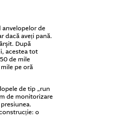
l anvelopelor de
ar dacă aveți pană.
ârșit. După
, acestea tot
 50 de mile
 mile pe oră
lopele de tip „run
em de monitorizare
 presiunea.
construcție: o