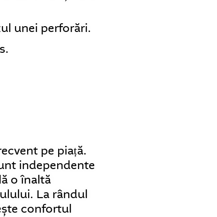
l unei perforări.
s.
recvent pe piață.
 sunt independente
lă o înaltă
culului. La rândul
ește confortul