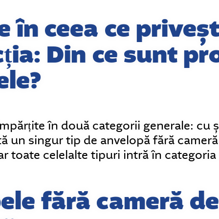
e în ceea ce priveș
ția: Din ce sunt p
ele?
împărțite în două categorii generale: cu 
stă un singur tip de anvelopă fără cameră
ar toate celelalte tipuri intră în categori
le fără cameră de