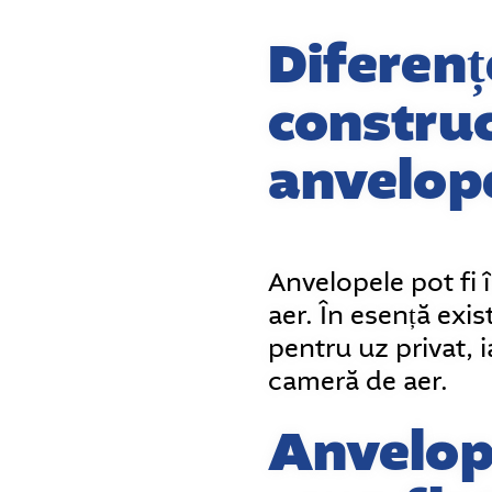
Diferenț
construc
anvelop
Anvelopele pot fi 
aer. În esență exi
pentru uz privat, i
cameră de aer.
Anvelope