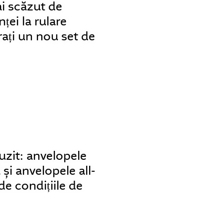
i scăzut de
ței la rulare
ați un nou set de
auzit: anvelopele
și anvelopele all-
e condițiile de