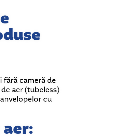
te
roduse
și fără cameră de
 de aer (tubeless)
a anvelopelor cu
 aer: