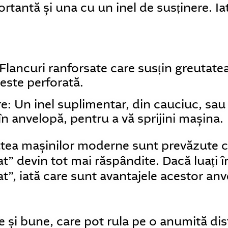
rtantă și una cu un inel de susținere. Iat
lancuri ranforsate care susțin greutatea
este perforată.
re: Un inel suplimentar, din cauciuc, sa
 în anvelopă, pentru a vă sprijini mașina.
atea mașinilor moderne sunt prevăzute 
at” devin tot mai răspândite. Dacă luați 
at”, iată care sunt avantajele acestor an
 și bune, care pot rula pe o anumită dist