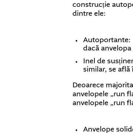
construcție autopo
dintre ele:
Autoportante: F
dacă anvelopa 
Inel de susține
similar, se află
Deoarece majorit
anvelopele „run fl
anvelopele „run fl
Anvelope solide