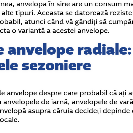
nea, anvelopa în sine are un consum ma
alte tipuri. Aceasta se datorează rezisten
obabil, atunci când vă gândiți să cumpăr
ecta o variantă a acestei anvelope.
e anvelope radiale:
ele sezoniere
 de anvelope despre care probabil că ați 
anvelopele de iarnă, anvelopele de vară 
nvelopă asupra căruia decideți depinde d
locale.