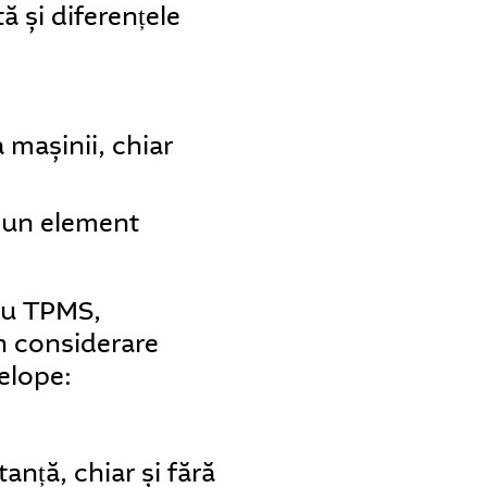
ă și diferențele
 mașinii, chiar
u un element
cu TPMS,
în considerare
velope:
anță, chiar și fără