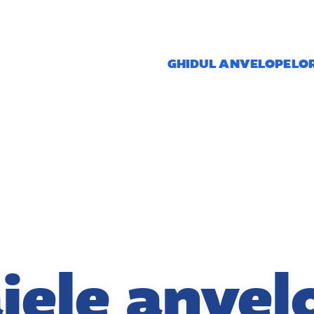
GHIDUL ANVELOPELO
jele anvel