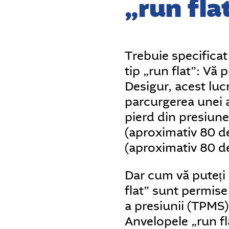
„run fla
Trebuie specificat
tip „run flat”: Vă
Desigur, acest luc
parcurgerea unei 
pierd din presiune
(aproximativ 80 de
(aproximativ 80 de
Dar cum vă puteți 
flat” sunt permis
a presiunii (TPMS
Anvelopele „run fl