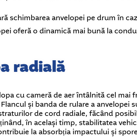
ră schimbarea anvelopei pe drum în cazu
opei oferă o dinamică mai bună la condu
a radială
opa cu cameră de aer întâlnită cel mai f
 Flancul și banda de rulare a anvelopei
 straturilor de cord radiale, făcând posibi
nținând, în același timp, stabilitatea vehi
ontribuie la absorbția impactului și spor