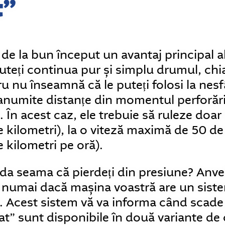
t”
 de la bun început un avantaj principal a
 puteți continua pur și simplu drumul, chi
ru nu înseamnă că le puteți folosi la nesf
anumite distanțe din momentul perforării
. În acest caz, ele trebuie să ruleze doar
 kilometri), la o viteză maximă de 50 de
 kilometri pe oră).
da seama că pierdeți din presiune? Anve
e numai dacă mașina voastră are un sist
). Acest sistem vă va informa când scade
at” sunt disponibile în două variante de 