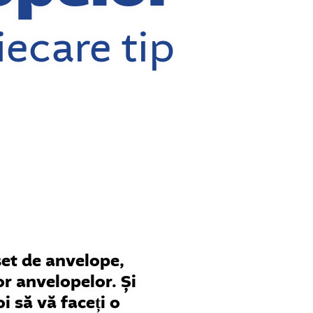
iecare tip
set de anvelope,
or anvelopelor. Și
i să vă faceți o