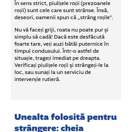
În sens strict, piulițele roții (prezoanele
roții) sunt cele care sunt strânse. Însă,
deseori, oamenii spun că „strâng roțile”.
Nu vă faceți griji, roata nu poate pur și
simplu să cadă! Dacă este desfăcută
foarte tare, veți auzi bătăi puternice în
timpul condusului. Într-o astfel de
situație, trageți imediat pe dreapta.
Verificați piulițele roții și strângeți-le la
loc, sau sunați la un serviciu de
intervenție rutieră.
Unealta folosită pentru
strângere: cheia