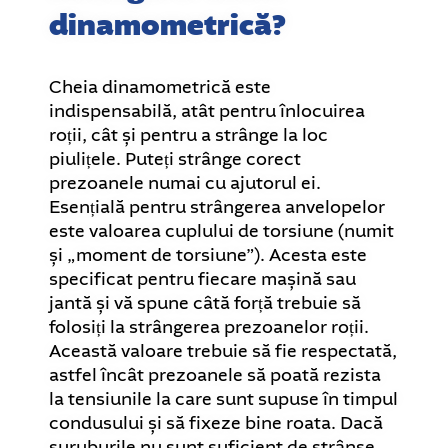
dinamometrică?
Cheia dinamometrică este
indispensabilă, atât pentru înlocuirea
roții, cât și pentru a strânge la loc
piulițele. Puteți strânge corect
prezoanele numai cu ajutorul ei.
Esențială pentru strângerea anvelopelor
este valoarea cuplului de torsiune (numit
și „moment de torsiune”). Acesta este
specificat pentru fiecare mașină sau
jantă și vă spune câtă forță trebuie să
folosiți la strângerea prezoanelor roții.
Această valoare trebuie să fie respectată,
astfel încât prezoanele să poată rezista
la tensiunile la care sunt supuse în timpul
condusului și să fixeze bine roata. Dacă
șuruburile nu sunt suficient de strânse,