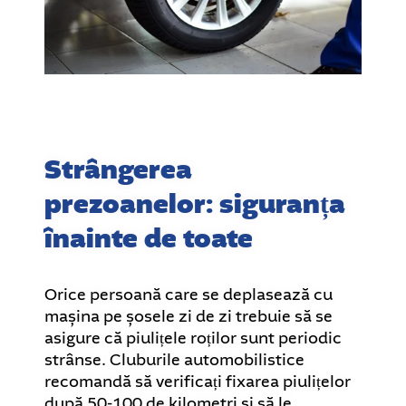
Strângerea
prezoanelor: siguranța
înainte de toate
Orice persoană care se deplasează cu
mașina pe șosele zi de zi trebuie să se
asigure că piulițele roților sunt periodic
strânse. Cluburile automobilistice
recomandă să verificați fixarea piulițelor
după 50-100 de kilometri și să le