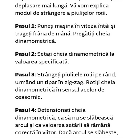
deplasare mai lungă. Vă vom explica
modul de strângere a piulițelor roții.
Pasul 1:
Puneți mașina în viteza întâi și
trageți frâna de mână. Pregătiți cheia
dinamometrică.
Pasul 2:
Setați cheia dinamometrică la
valoarea specificată.
Pasul 3:
Strângeți piulițele roții pe rând,
urmând un tipar în zig-zag. Rotiți cheia
dinamometrică în sensul acelor de
ceasornic.
Pasul 4:
Detensionați cheia
dinamometrică, ca să nu se slăbească
arcul și ca valoarea setării să rămână
corectă în viitor. Dacă arcul se slăbește,