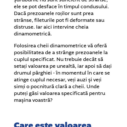
ele se pot desface în timpul condusului.
Dacă prezoanele roților sunt prea
strânse, fileturile pot fi deformate sau
distruse. Iar aici intervine cheia
dinamometrică.
Folosirea cheii dinamometrice vă oferă
posibilitatea de a strânge prezoanele la
cuplul specificat. Nu trebuie decât să
setați valoarea pe unealtă, iar apoi să dați
drumul pârghiei - în momentul în care se
atinge cuplul necesar, veți auzi și veți
simți o pocnitură clară a cheii. Unde
puteți găsi valoarea specificată pentru
mașina voastră?
Care este valoarea