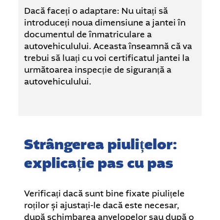
Dacă faceți o adaptare: Nu uitați să
introduceți noua dimensiune a jantei în
documentul de înmatriculare a
autovehiculului. Aceasta înseamnă că va
trebui să luați cu voi certificatul jantei la
următoarea inspecție de siguranță a
autovehiculului.
Strângerea piulițelor:
explicație pas cu pas
Verificați dacă sunt bine fixate piulițele
roților și ajustați-le dacă este necesar,
după schimbarea anvelopelor sau după o