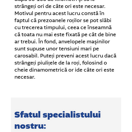
strângeți ori de câte ori este necesar.
Motivul pentru acest lucru constă în
faptul că prezoanele roților se pot slăbi
cu trecerea timpului, ceea ce înseamnă
că toata nu mai este fixată pe cât de bine
ar trebui. În fond, anvelopele mașinilor
sunt supuse unor tensiuni mari pe
carosabil. Puteți preveni acest lucru dacă
strângeți piulițele de la roți, folosind o
cheie dinamometrică or ide câte ori este
necesar.
Sfatul specialistului
nostru: