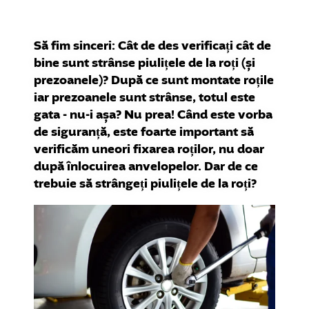
Să fim sinceri: Cât de des verificați cât de
bine sunt strânse piulițele de la roți (și
prezoanele)? După ce sunt montate roțile
iar prezoanele sunt strânse, totul este
gata - nu-i așa? Nu prea! Când este vorba
de siguranță, este foarte important să
verificăm uneori fixarea roților, nu doar
după înlocuirea anvelopelor. Dar de ce
trebuie să strângeți piulițele de la roți?