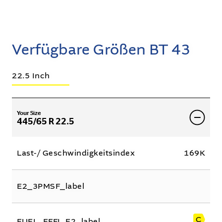
Verfügbare Größen BT 43
22.5 Inch
Your Size
445/65 R 22.5
Last-/ Geschwindigkeitsindex
169K
E2_3PMSF_label
C
FUEL_EFFI_E2_label