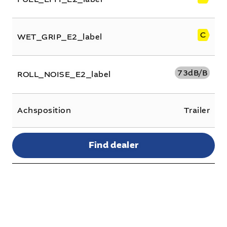
C
WET_GRIP_E2_label
73
dB/B
ROLL_NOISE_E2_label
Achsposition
Trailer
Find dealer