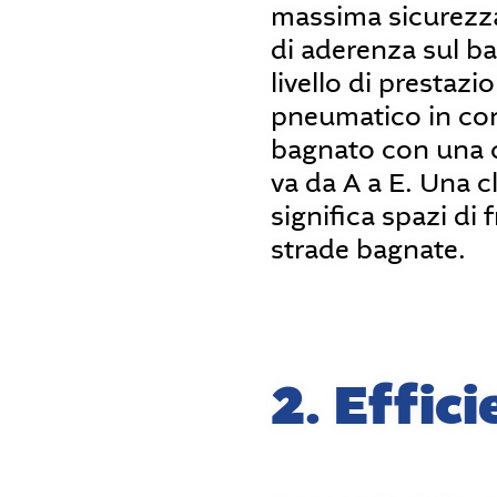
massima sicurezza
di aderenza sul bag
livello di prestazi
pneumatico in con
bagnato con una c
va da A a E. Una c
significa spazi di 
strade bagnate.
2. Effic