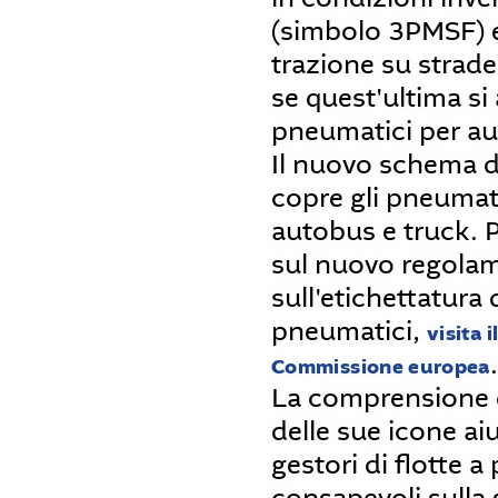
(simbolo 3PMSF) 
trazione su strade
se quest'ultima si 
pneumatici per au
Il nuovo schema d
copre gli pneumati
autobus e truck. Pe
sul nuovo regola
sull'etichettatura 
pneumatici,
visita i
.
Commissione europea
La comprensione d
delle sue icone ai
gestori di flotte a