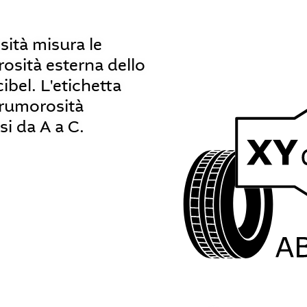
sità misura le
osità esterna dello
bel. L'etichetta
i rumorosità
ssi da A a C.