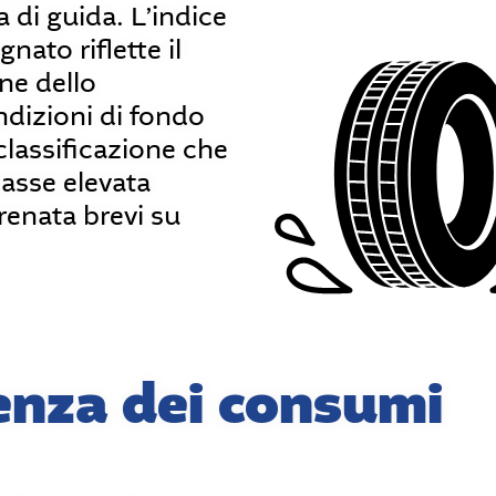
 di guida. L’indice
nato riflette il
one dello
dizioni di fondo
lassificazione che
lasse elevata
frenata brevi su
ienza dei consumi