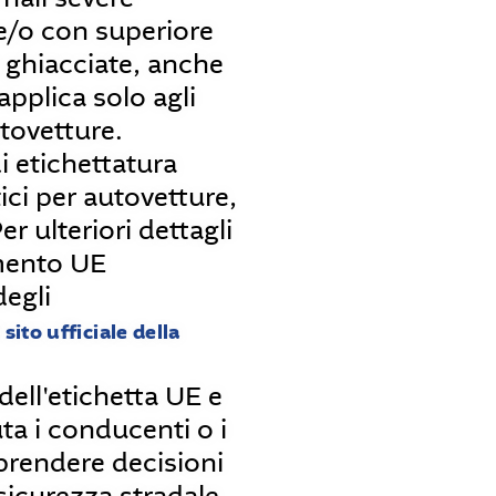
e/o con superiore
 ghiacciate, anche
applica solo agli
tovetture.
i etichettatura
ci per autovetture,
r ulteriori dettagli
mento UE
degli
l sito ufficiale della
ell'etichetta UE e
uta i conducenti o i
 prendere decisioni