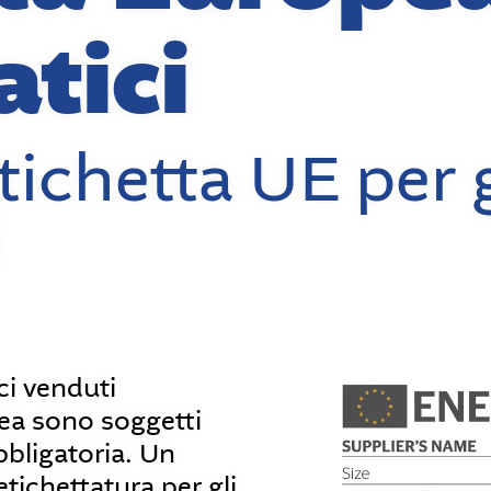
tici
tichetta UE per g
i
ci venduti
ea sono soggetti
bbligatoria. Un
tichettatura per gli