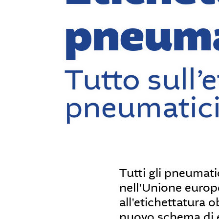
pneuma
Tutto sull’e
pneumatic
Tutti gli pneumati
nell'Unione europ
all'etichettatura o
nuovo schema di e