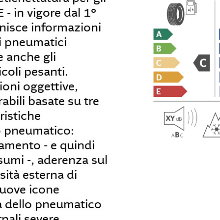
 - in vigore dal 1°
nisce informazioni
i pneumatici
e anche gli
coli pesanti.
ioni oggettive,
abili basate su tre
ristiche
lo pneumatico:
lamento - e quindi
sumi -, aderenza sul
ità esterna di
nuove icone
tà dello pneumatico
rnali severe