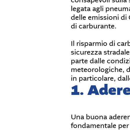
consapevoli sulla 
legata agli pneuma
delle emissioni di
di carburante.
Il risparmio di car
sicurezza stradal
parte dalle condizi
meteorologiche, da
in particolare, dall
1. Ader
Una buona aderen
fondamentale per 