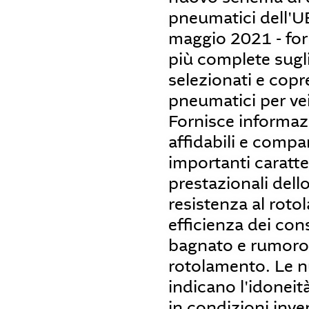
pneumatici dell'UE
maggio 2021 - for
più complete sugl
selezionati e copr
pneumatici per vei
Fornisce informaz
affidabili e compar
importanti caratte
prestazionali del
resistenza al roto
efficienza dei con
bagnato e rumoros
rotolamento. Le 
indicano l'idonei
in condizioni inve