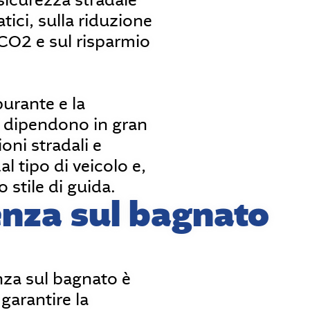
sicurezza stradale
tici, sulla riduzione
 CO2 e sul risparmio
burante e la
e dipendono in gran
oni stradali e
l tipo di veicolo e,
o stile di guida.
enza sul bagnato
za sul bagnato è
garantire la