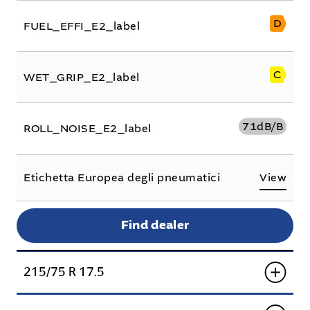
D
FUEL_EFFI_E2_label
C
WET_GRIP_E2_label
71
dB/B
ROLL_NOISE_E2_label
Etichetta Europea degli pneumatici
View
Find dealer
215/75 R 17.5