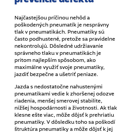
Najčastejšou príčinou nehôd a
poškodených pneumatík je nesprávny
tlak v pneumatikách. Pneumatiky sú
často podhustené, pretože sa pravidelne
nekontrolujú. Dôsledné udržiavanie
správneho tlaku v pneumatikách je
pritom najlepším spôsobom, ako
maximálne využiť svoje pneumatiky,
jazdiť bezpečne a ušetriť peniaze.
Jazda s nedostatočne nahustenými
pneumatikami vedie k zhoršenej odozve
riadenia, menšej smerovej stabilite,
nižšej hospodárnosti a životnosti. Ak tlak
klesne ešte viac, môže dôjsť k prehriatiu
pneumatiky. V dôsledku toho sa poškodí
štruktúra pneumatiky a môže dôjsť k jej