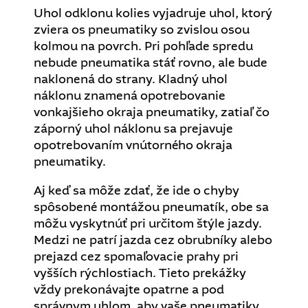
Uhol odklonu kolies vyjadruje uhol, ktorý
zviera os pneumatiky so zvislou osou
kolmou na povrch. Pri pohľade spredu
nebude pneumatika stáť rovno, ale bude
naklonená do strany. Kladný uhol
náklonu znamená opotrebovanie
vonkajšieho okraja pneumatiky, zatiaľ čo
záporný uhol náklonu sa prejavuje
opotrebovaním vnútorného okraja
pneumatiky.
Aj keď sa môže zdať, že ide o chyby
spôsobené montážou pneumatík, obe sa
môžu vyskytnúť pri určitom štýle jazdy.
Medzi ne patrí jazda cez obrubníky alebo
prejazd cez spomaľovacie prahy pri
vyšších rýchlostiach. Tieto prekážky
vždy prekonávajte opatrne a pod
správnym uhlom, aby vaše pneumatiky