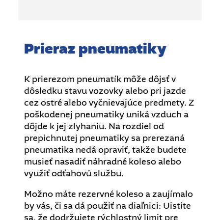
Prieraz pneumatiky
K prierezom pneumatík môže dôjsť v
dôsledku stavu vozovky alebo pri jazde
cez ostré alebo vyčnievajúce predmety. Z
poškodenej pneumatiky uniká vzduch a
dôjde k jej zlyhaniu. Na rozdiel od
prepichnutej pneumatiky sa prerezaná
pneumatika nedá opraviť, takže budete
musieť nasadiť náhradné koleso alebo
využiť odťahovú službu.
Možno máte rezervné koleso a zaujímalo
by vás, či sa dá použiť na diaľnici: Uistite
sa, že dodržujete rýchlostný limit pre