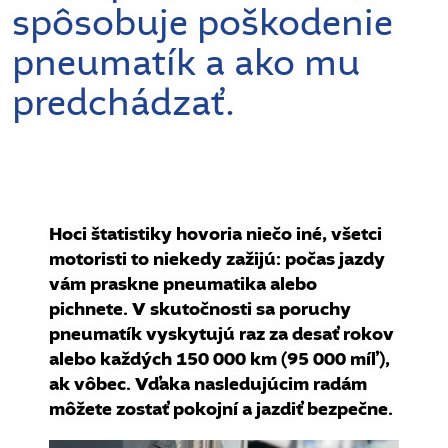
spôsobuje poškodenie
pneumatík a ako mu
predchádzať.
Hoci štatistiky hovoria niečo iné, všetci
motoristi to niekedy zažijú: počas jazdy
vám praskne pneumatika alebo
pichnete. V skutočnosti sa poruchy
pneumatík vyskytujú raz za desať rokov
alebo každých 150 000 km (95 000 míľ),
ak vôbec. Vďaka nasledujúcim radám
môžete zostať pokojní a jazdiť bezpečne.