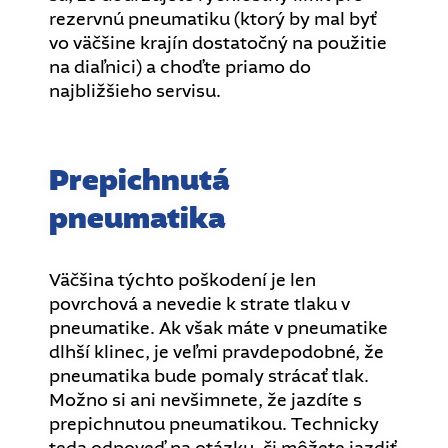
rezervnú pneumatiku (ktorý by mal byť
vo väčšine krajín dostatočný na použitie
na diaľnici) a choďte priamo do
najbližšieho servisu.
Prepichnutá
pneumatika
Väčšina týchto poškodení je len
povrchová a nevedie k strate tlaku v
pneumatike. Ak však máte v pneumatike
dlhší klinec, je veľmi pravdepodobné, že
pneumatika bude pomaly strácať tlak.
Možno si ani nevšimnete, že jazdíte s
prepichnutou pneumatikou. Technicky
teda odpoveď na otázku, či môžete jazdiť