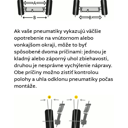
Ak vaše pneumatiky vykazujú väčšie
opotrebenie na vnútornom alebo
vonkajšom okraji, môže to byť
spôsobené dvoma príčinami: jednou je
kladný alebo záporný uhol zbiehavosti,
druhou je nesprávne vychýlenie nápravy.
Obe príčiny možno zistiť kontrolou
polohy a uhla odklonu pneumatiky počas
montáže.