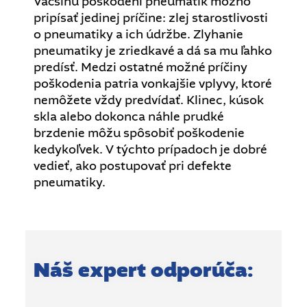
Väčšinu poškodení pneumatík možno
pripísať jedinej príčine: zlej starostlivosti
o pneumatiky a ich údržbe. Zlyhanie
pneumatiky je zriedkavé a dá sa mu ľahko
predísť. Medzi ostatné možné príčiny
poškodenia patria vonkajšie vplyvy, ktoré
nemôžete vždy predvídať. Klinec, kúsok
skla alebo dokonca náhle prudké
brzdenie môžu spôsobiť poškodenie
kedykoľvek. V týchto prípadoch je dobré
vedieť, ako postupovať pri defekte
pneumatiky.
Náš expert odporúča: