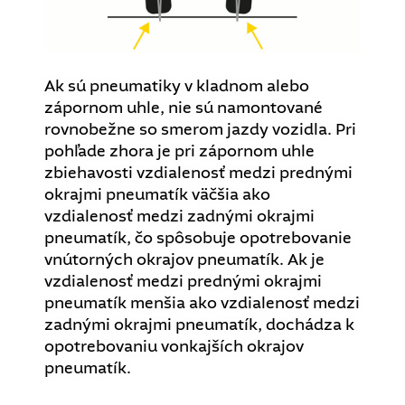
Ak sú pneumatiky v kladnom alebo
zápornom uhle, nie sú namontované
rovnobežne so smerom jazdy vozidla. Pri
pohľade zhora je pri zápornom uhle
zbiehavosti vzdialenosť medzi prednými
okrajmi pneumatík väčšia ako
vzdialenosť medzi zadnými okrajmi
pneumatík, čo spôsobuje opotrebovanie
vnútorných okrajov pneumatík. Ak je
vzdialenosť medzi prednými okrajmi
pneumatík menšia ako vzdialenosť medzi
zadnými okrajmi pneumatík, dochádza k
opotrebovaniu vonkajších okrajov
pneumatík.