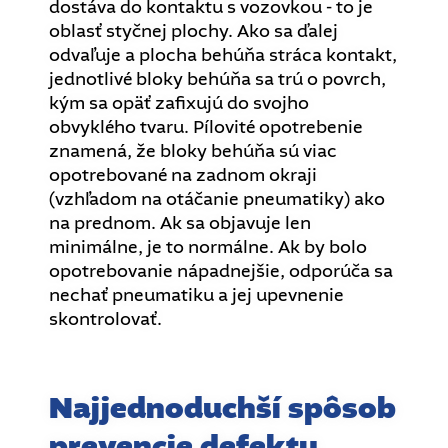
dostáva do kontaktu s vozovkou - to je
oblasť styčnej plochy. Ako sa ďalej
odvaľuje a plocha behúňa stráca kontakt,
jednotlivé bloky behúňa sa trú o povrch,
kým sa opäť zafixujú do svojho
obvyklého tvaru. Pílovité opotrebenie
znamená, že bloky behúňa sú viac
opotrebované na zadnom okraji
(vzhľadom na otáčanie pneumatiky) ako
na prednom. Ak sa objavuje len
minimálne, je to normálne. Ak by bolo
opotrebovanie nápadnejšie, odporúča sa
nechať pneumatiku a jej upevnenie
skontrolovať.
Najjednoduchší spôsob
prevencie defektu