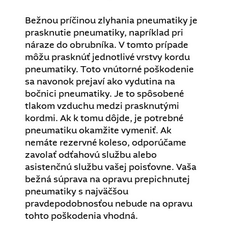
Bežnou príčinou zlyhania pneumatiky je
prasknutie pneumatiky, napríklad pri
náraze do obrubníka. V tomto prípade
môžu prasknúť jednotlivé vrstvy kordu
pneumatiky. Toto vnútorné poškodenie
sa navonok prejaví ako vydutina na
bočnici pneumatiky. Je to spôsobené
tlakom vzduchu medzi prasknutými
kordmi. Ak k tomu dôjde, je potrebné
pneumatiku okamžite vymeniť. Ak
nemáte rezervné koleso, odporúčame
zavolať odťahovú službu alebo
asistenčnú službu vašej poisťovne. Vaša
bežná súprava na opravu prepichnutej
pneumatiky s najväčšou
pravdepodobnosťou nebude na opravu
tohto poškodenia vhodná.