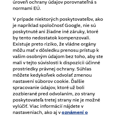
úroveň ochrany údajov porovnateľná s
normami EÚ.
V prípade niektorých poskytovateľov, ako
je napríklad spoločnosť Google, nie sú
poskytnuté ani žiadne iné záruky, ktoré
by tento nedostatok kompenzovali.
Existuje preto riziko, že vládne orgány
môžu mať v dôsledku prenosu prístup k
vašim osobným údajom bez toho, aby ste
mali v tejto súvislosti k dispozícii účinné
prostriedky právnej ochrany. Súhlas
môžete kedykoľvek odvolať zmenou
nastavení súborov cookie. Ďalšie
spracovanie údajov, ktoré už boli
zozbierané pred odvolaním, zo strany
poskytovateľa tretej strany nie je možné
vylúčiť. Viac informácií nájdete v
nastaveniach, ako aj v
oznámení o