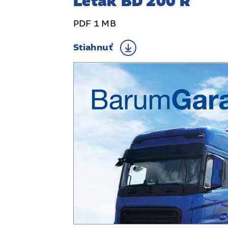
Leták BD 200 R
PDF 1 MB
Stiahnuť