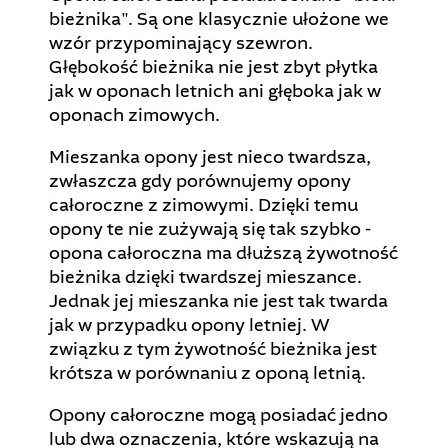
bieżnika". Są one klasycznie ułożone we
wzór przypominający szewron.
Głębokość bieżnika nie jest zbyt płytka
jak w oponach letnich ani głęboka jak w
oponach zimowych.
Mieszanka opony jest nieco twardsza,
zwłaszcza gdy porównujemy opony
całoroczne z zimowymi. Dzięki temu
opony te nie zużywają się tak szybko -
opona całoroczna ma dłuższą żywotność
bieżnika dzięki twardszej mieszance.
Jednak jej mieszanka nie jest tak twarda
jak w przypadku opony letniej. W
związku z tym żywotność bieżnika jest
krótsza w porównaniu z oponą letnią.
Opony całoroczne mogą posiadać jedno
lub dwa oznaczenia, które wskazują na