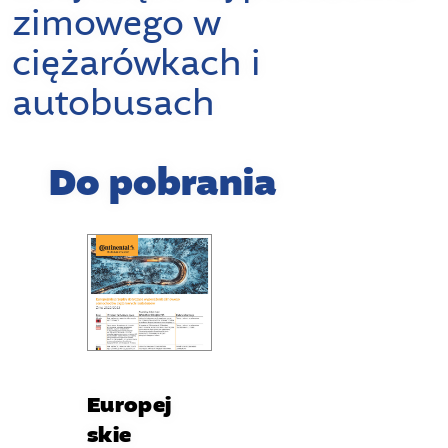
zimowego w
ciężarówkach i
autobusach
Do pobrania
Europej
skie