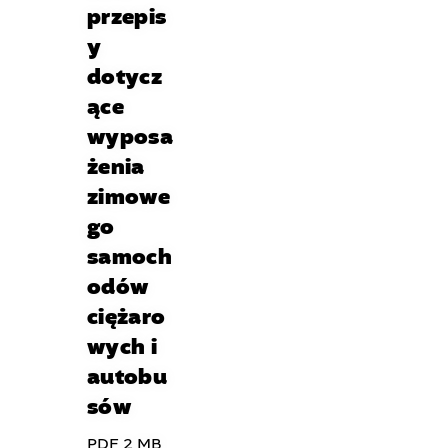
przepis
y
dotycz
ące
wyposa
żenia
zimowe
go
samoch
odów
ciężaro
wych i
autobu
sów
PDF 2 MB