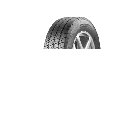
Barum Vanis AllSeason